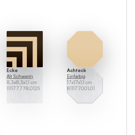
Ecke
Achteck
Alt Schwerin
Einfarbig
8,3x8,3x1,1 cm
17x17x1,1 cm
111177778.0125
811177001.01