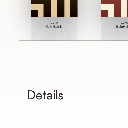
Ecke
Eck
8,3x8,3x1,1
8,3x8,3
Details