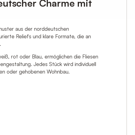
eutscher Charme mit
amit einverstanden, dass die ZAHNA-FLIESEN GmbH Ihre
rt. Zu unserer
Datenschutzerklärung
.
enmuster aus der norddeutschen
urierte Reliefs und klare Formate, die an
.
weiß, rot oder Blau, ermöglichen die Fliesen
ngestaltung. Jedes Stück wird individuell
seen oder gehobenen Wohnbau.