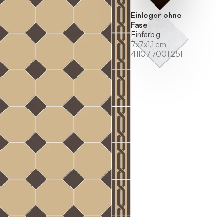
Einleger ohne
Fase
Einfarbig
7x7x1,1 cm
411077001.25F