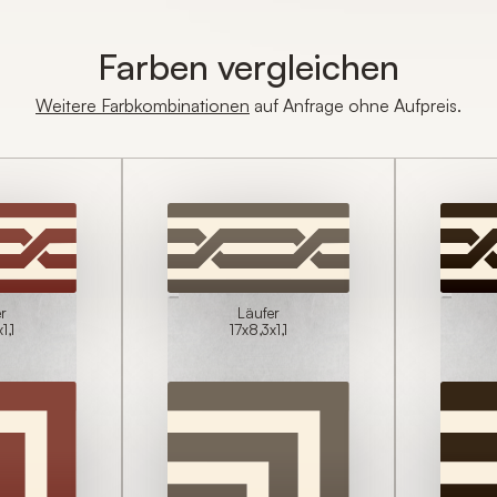
Bitte geben Sie möglichst detailliert an, 
erhalten möchten (Farbe, Format, Oberfl
Farben vergleichen
n
Frachtkosten ist die Angabe der Liefera
Weitere Farbkombinationen
auf Anfrage ohne Aufpreis.
er
Läufer
1,1
17x8,3x1,1
Anrede*
Vorname*