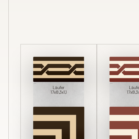
Unverbindliches
Angebot anforder
FORMULAR SCHLIESSEN
Läufer
Läuf
17x8,3x1,1
17x8,3x