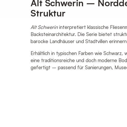
Alt Schwerin – Nordd
Durch abschicken des Formulars erklären Sie sich d
Daten verarbeiten darf und sie anschließend kontaktie
Struktur
Alt Schwerin
interpretiert klassische Flies
Backsteinarchitektur. Die Serie bietet strukt
barocke Landhäuser und Stadtvillen erinnern
Erhältlich in typischen Farben wie Schwarz, 
eine traditionsreiche und doch moderne Bode
gefertigt – passend für Sanierungen, Mu