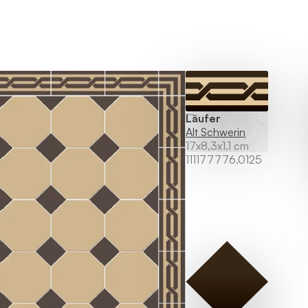
Läufer
Alt Schwerin
17x8,3x1,1 cm
111177776.0125