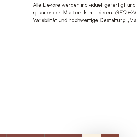
Durch abschicken des Formulars erklären Sie sich d
Alle Dekore werden individuell gefertigt un
Daten verarbeiten darf und sie anschließend kontaktie
spannenden Mustern kombinieren.
GEO HA
Variabilität und hochwertige Gestaltung „M