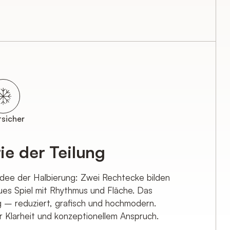
Dekor 17x17x1,1
Ort*
Telefonnummer
tsicher
Dekor 17x17x1,1
e der Teilung
b weniger Tage bearbeiten und Sie ggf.
kl. Lieferkosten und Lieferzeit wird Ihnen
 Idee der Halbierung: Zwei Rechtecke bilden
ichen Angebot schriftlich mitgeteilt.
es Spiel mit Rhythmus und Fläche. Das
bestätigen.
g – reduziert, grafisch und hochmodern.
r Klarheit und konzeptionellem Anspruch.