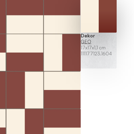
Dekor
GEO
17x17x1,1 cm
111177123.1604