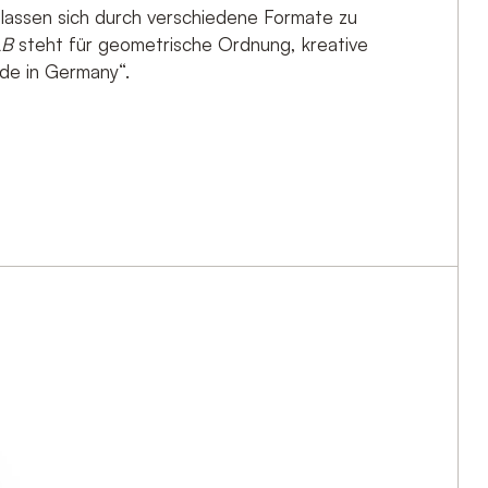
amit einverstanden, dass die ZAHNA-FLIESEN GmbH Ihre
d lassen sich durch verschiedene Formate zu
rt. Zu unserer
Datenschutzerklärung
.
LB
steht für geometrische Ordnung, kreative
ade in Germany“.