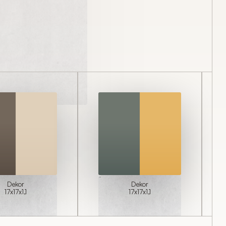
für welche Fliese(n) Sie ein Angebot
äche, Menge). Für die Berechnung der
dresse notwendig.
Dekor 17x17x1,1
Dekor 17x17x1,1
Name der Firma
Dekor
Dekor
17x17x1,1
17x17x1,1
Nachname*