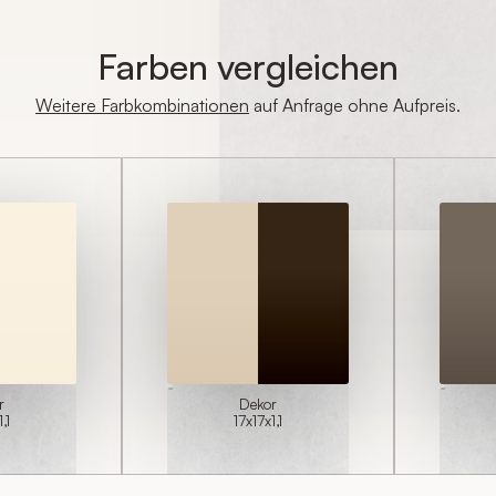
Bitte geben Sie möglichst detailliert an, 
erhalten möchten (Farbe, Format, Oberfl
Farben vergleichen
n
Frachtkosten ist die Angabe der Liefera
Weitere Farbkombinationen
auf Anfrage ohne Aufpreis.
Anrede*
r
Dekor
,1
17x17x1,1
Vorname*