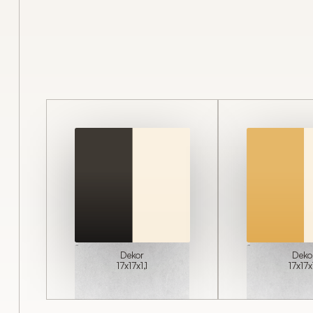
Unverbindliches
Angebot anforder
FORMULAR SCHLIESSEN
Dekor
Deko
17x17x1,1
17x17x1