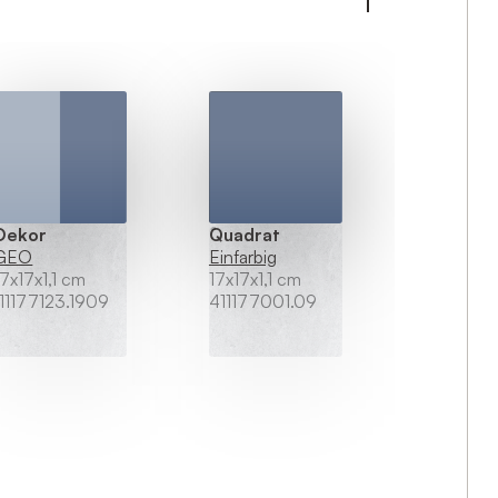
Dekor
Quadrat
GEO
Einfarbig
17x17x1,1 cm
17x17x1,1 cm
111177123.1909
411177001.09