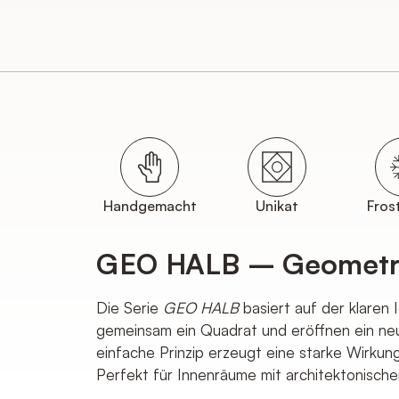
Straße & Hausnummer*
PLZ*
E-Mail*
Handgemacht
Unikat
Fros
GEO HALB – Geometri
Wir werden Ihre Produktanfrage innerhal
mit Rückfragen kontaktieren. Der Preis in
Die Serie
GEO HALB
basiert auf der klaren
nach unserer Prüfung in einem unverbindl
gemeinsam ein Quadrat und eröffnen ein neu
Anschließend können Sie ihre Bestellung 
einfache Prinzip erzeugt eine starke Wirkun
Perfekt für Innenräume mit architektonische