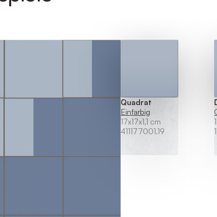
Quadrat
Einfarbig
17x17x1,1 cm
411177001.19