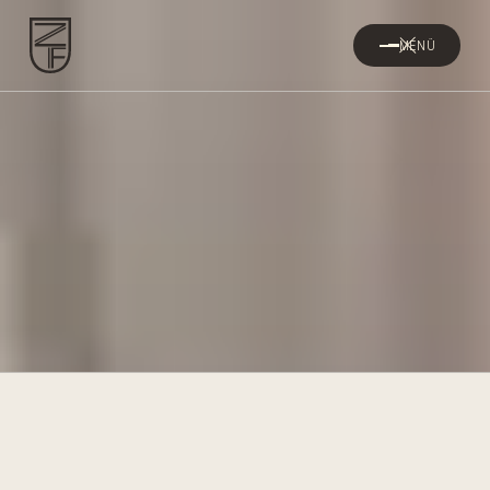
MENÜ
Feinsteinzeug-Fliesen
made in Germany
Der robuste Bodenbelag für jede Anwendung. Für den
Neubau, die Denkmalpflege und den industriellen
Bereich.