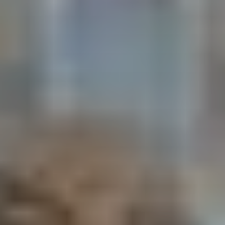
trifft deutsche Innovation
Seit mehr als 130 Jahren fertigen wir in Zahna-Elster -
gelegen zwischen Berlin und Leipzig - Steinzeugfliesen
von höchster Qualität. Gegründet 1891 von Maximilian
Joseph Utzschneider und Edouard Jaunez, führt nun der
direkte Nachfahre, Maxime Fischer, die Geschäfte.
Das familiengeführte Unternehmen befindet sich in
sechster Generation, legt höchsten Wert auf Tradition
und behält dabei stets seine bewegende Geschichte in
Erinnerung. Noch heute sind viele historische Gebäude
und Hauseingänge aus der Gründerzeit mit Zahna-
Fliesen ausgestattet. Das macht unsere Feinsteinzeug-
Fliesen zur einem der nachhaltigsten Bodenbeläge.
UNSER UNTERNEHMEN